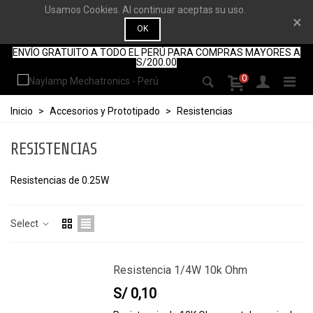
Usamos Cookies. Al continuar aceptas su uso.
×
OK
ENVÍO GRATUITO A TODO EL PERÚ PARA COMPRAS MAYORES A
S/200.00
0
Inicio
>
Accesorios y Prototipado
>
Resistencias
RESISTENCIAS
Resistencias de 0.25W
Select
Resistencia 1/4W 10k Ohm
S/ 0,10