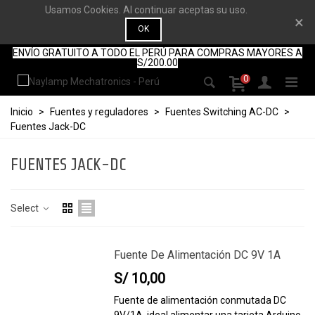
Usamos Cookies. Al continuar aceptas su uso.
×
OK
ENVÍO GRATUITO A TODO EL PERÚ PARA COMPRAS MAYORES A
S/200.00
0
Inicio
>
Fuentes y reguladores
>
Fuentes Switching AC-DC
>
Fuentes Jack-DC
FUENTES JACK-DC
Select
Fuente De Alimentación DC 9V 1A
S/ 10,00
Fuente de alimentación conmutada DC