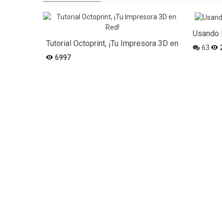
Usando 
Tutorial Octoprint, ¡Tu Impresora 3D en
Arduino
63
Red!
6997
7+
Años
Mas de siete años brindando las herramientas para
hacer tus proyectos realidad.