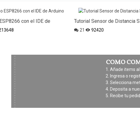
ESP8266 con el IDE de
Tutorial Sensor de Distancia
213648
21
92420
COMO CO
Añade items al 
Ingresa o regis
Selecciona me
Deposita a nue
Recibe tu pedi