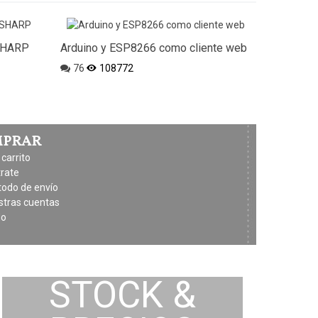
 SHARP
Arduino y ESP8266 como cliente web
Robot móv
76
108772
58
1
MPRAR
carrito
trate
todo de envío
stras cuentas
do
STOCK &