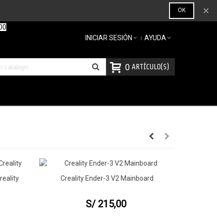
×
OK
00
INICIAR SESIÓN
AYUDA
0
ARTÍCULO(S)
reality
Creality Ender-3 V2 Mainboard
Vista Rápida
S/ 215,00