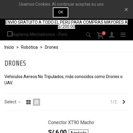
Usamos Cookies. Al continuar aceptas su uso.
×
OK
ENVÍO GRATUITO A TODO EL PERÚ PARA COMPRAS MAYORES A
S/200.00
0
Inicio
>
Robótica
>
Drones
DRONES
Vehiculos Aereos No Tripulados, más conocidos como Drones o
UAV.
Nex
Select
1/2
Conector XT90 Macho
S/ 6,00