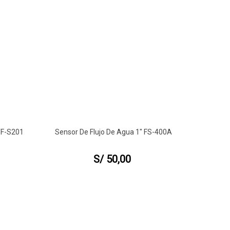
YF-S201
Sensor De Flujo De Agua 1" FS-400A
Vista Rápida
S/ 50,00