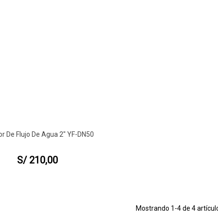
r De Flujo De Agua 2" YF-DN50
ta Rápida
S/ 210,00
Mostrando
1
-4 de 4 artícul