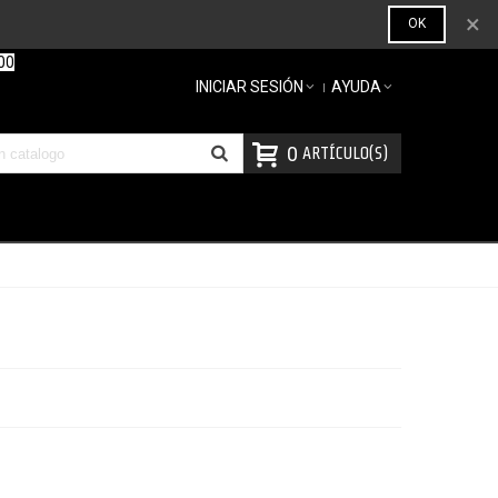
×
OK
00
INICIAR SESIÓN
AYUDA
0
ARTÍCULO(S)