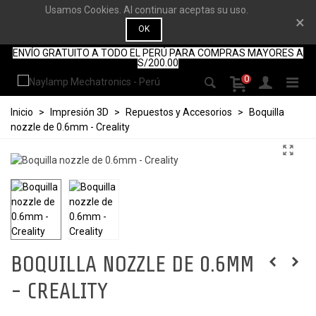
Usamos Cookies. Al continuar aceptas su uso.
×
OK
ENVÍO GRATUITO A TODO EL PERÚ PARA COMPRAS MAYORES A
S/200.00
0
Inicio
>
Impresión 3D
>
Repuestos y Accesorios
>
Boquilla
nozzle de 0.6mm - Creality
BOQUILLA NOZZLE DE 0.6MM
- CREALITY